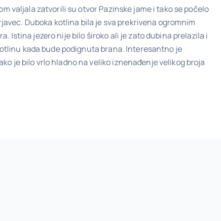
om valjala zatvorili su otvor Pazinske jame i tako se počelo
 Erjavec. Duboka kotlina bila je sva prekrivena ogromnim
stina jezero nije bilo široko ali je zato dubina prelazila i
u kotlinu kada bude podignuta brana. Interesantno je
ko je bilo vrlo hladno na veliko iznenađenje velikog broja