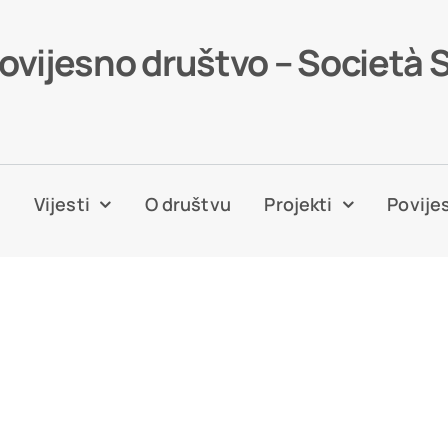
povijesno društvo – Società 
a
Vijesti
O društvu
Projekti
Povijes