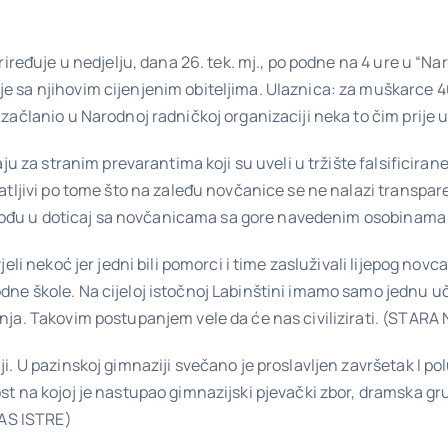
priređuje u nedjelju, dana 26. tek. mj., po podne na 4 ure u “N
 sa njihovim cijenjenim obiteljima. Ulaznica: za muškarce 40 
 začlanio u Narodnoj radničkoj organizaciji neka to čim prije
aju za stranim prevarantima koji su uveli u tržište falsificir
tljivi po tome što na zaleđu novčanice se ne nalazi transparent
ko dođu u doticaj sa novčanicama sa gore navedenim osobinama
jeli nekoć jer jedni bili pomorci i time zasluživali lijepog no
ne škole. Na cijeloj istočnoj Labinštini imamo samo jednu uč
anja. Takovim postupanjem vele da će nas civilizirati. (STAR
ji. U pazinskoj gimnaziji svečano je proslavljen završetak I
t na kojoj je nastupao gimnazijski pjevački zbor, dramska grup
LAS ISTRE)