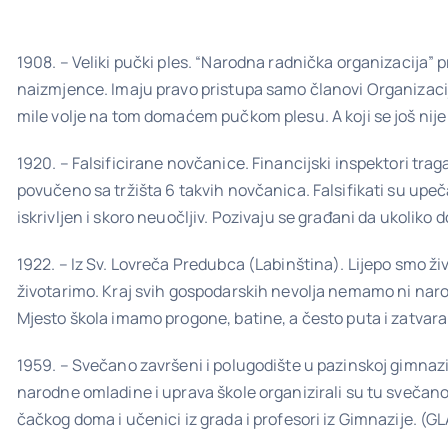
1908. – Veliki pučki ples. “Narodna radnička organizacija” 
naizmjence. Imaju pravo pristupa samo članovi Organizacije
mile volje na tom domaćem pučkom plesu. A koji se još nije
1920. – Falsificirane novčanice. Financijski inspektori trag
povučeno sa tržišta 6 takvih novčanica. Falsifikati su upeča
iskrivljen i skoro neuočljiv. Pozivaju se građani da ukoli
1922. – Iz Sv. Lovreča Predubca (Labinština). Lijepo smo živ
životarimo. Kraj svih gospodarskih nevolja nemamo ni narod
Mjesto škola imamo progone, batine, a često puta i zatvar
1959. – Svečano završeni i polugodište u pazinskoj gimnazi
narodne omladine i uprava škole organizirali su tu svečanos
čačkog doma i učenici iz grada i profesori iz Gimnazije. (G