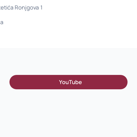
etića Ronjgova 1
la
YouTube