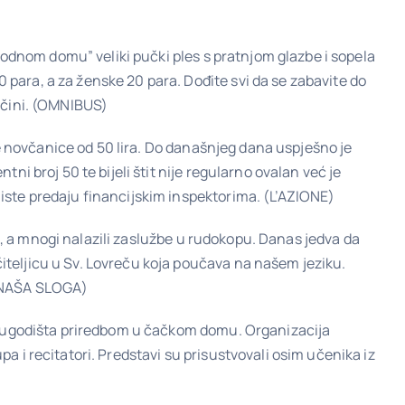
arodnom domu” veliki pučki ples s pratnjom glazbe i sopela
para, a za ženske 20 para. Dođite svi da se zabavite do
 učini. (OMNIBUS)
ane novčanice od 50 lira. Do današnjeg dana uspješno je
ni broj 50 te bijeli štit nije regularno ovalan već je
 iste predaju financijskim inspektorima. (L’AZIONE)
vca, a mnogi nalazili zaslužbe u rudokopu. Danas jedva da
iteljicu u Sv. Lovreču koja poučava na našem jeziku.
A NAŠA SLOGA)
 polugodišta priredbom u čačkom domu. Organizacija
a i recitatori. Predstavi su prisustvovali osim učenika iz