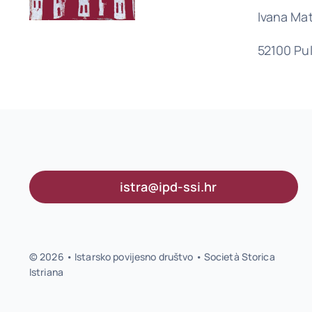
Ivana Mat
52100 Pu
istra@ipd-ssi.hr
© 2026 • Istarsko povijesno društvo • Società Storica
Istriana