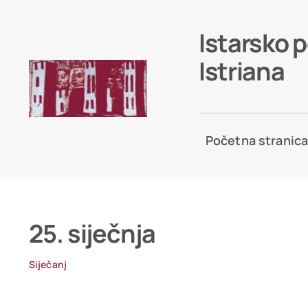
Skip
to
Istarsko 
content
Istriana
Početna stranic
25. siječnja
Siječanj