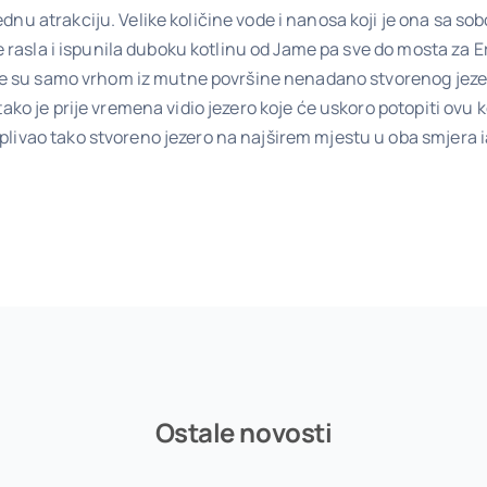
nu atrakciju. Velike količine vode i nanosa koji je ona sa sob
 je rasla i ispunila duboku kotlinu od Jame pa sve do mosta za
le su samo vrhom iz mutne površine nenadano stvorenog jezera. I
 tako je prije vremena vidio jezero koje će uskoro potopiti ov
livao tako stvoreno jezero na najširem mjestu u oba smjera ia
Ostale novosti