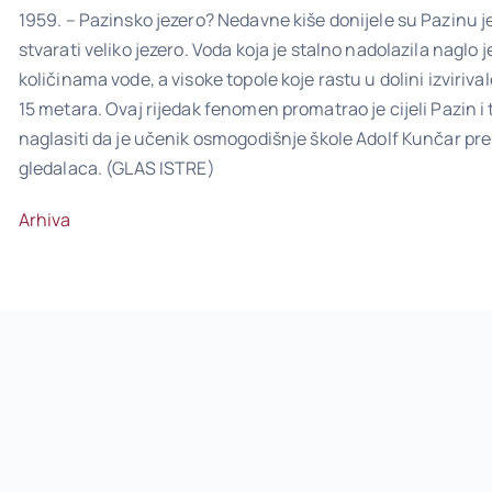
1959. – Pazinsko jezero? Nedavne kiše donijele su Pazinu jed
stvarati veliko jezero. Voda koja je stalno nadolazila naglo
količinama vode, a visoke topole koje rastu u dolini izviriva
15 metara. Ovaj rijedak fenomen promatrao je cijeli Pazin i
naglasiti da je učenik osmogodišnje škole Adolf Kunčar prep
gledalaca. (GLAS ISTRE)
Arhiva