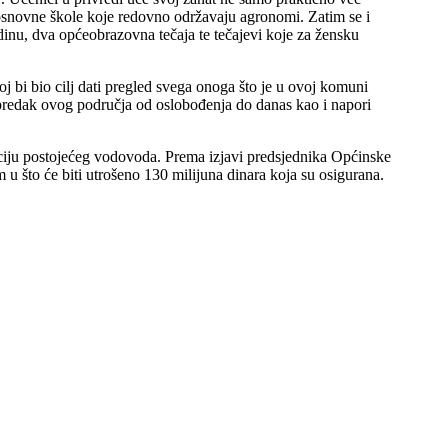
osnovne škole koje redovno održavaju agronomi. Zatim se i
adinu, dva općeobrazovna tečaja te tečajevi koje za žensku
i bio cilj dati pregled svega onoga što je u ovoj komuni
 napredak ovog područja od oslobođenja do danas kao i napori
kciju postojećeg vodovoda. Prema izjavi predsjednika Općinske
u što će biti utrošeno 130 milijuna dinara koja su osigurana.