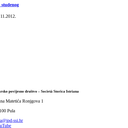
. studenog
.11.2012.
arsko povijesno društvo – Società Storica Istriana
ana Matetića Ronjgova 1
100 Pula
tra@ipd-ssi.hr
uTube