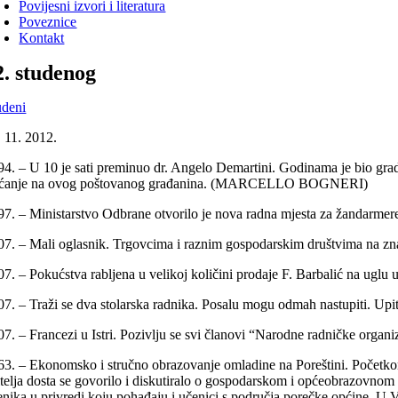
Povijesni izvori i literatura
Poveznice
Kontakt
2. studenog
udeni
. 11. 2012.
94. – U 10 je sati preminuo dr. Angelo Demartini. Godinama je bio gradsk
ećanje na ovog poštovanog građanina. (MARCELLO BOGNERI)
97. – Ministarstvo Odbrane otvorilo je nova radna mjesta za žanda
07. – Mali oglasnik. Trgovcima i raznim gospodarskim društvima na zna
07. – Pokućstva rabljena u velikoj količini prodaje F. Barbalić na ugl
07. – Traži se dva stolarska radnika. Posalu mogu odmah nastupiti. 
07. – Francezi u Istri. Pozivlju se svi članovi “Narodne radničke org
63. – Ekonomsko i stručno obrazovanje omladine na Poreštini. Početko
itelja dosta se govorilo i diskutiralo o gospodarskom i općeobrazovnom p
enika u privredi koju pohađaju i učenici s područja porečke općine. U V