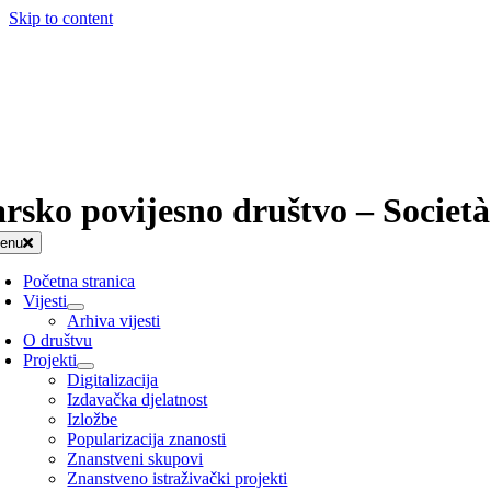
Skip to content
arsko povijesno društvo – Società
enu
Početna stranica
Vijesti
Arhiva vijesti
O društvu
Projekti
Digitalizacija
Izdavačka djelatnost
Izložbe
Popularizacija znanosti
Znanstveni skupovi
Znanstveno istraživački projekti