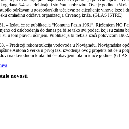
akog dana 3-4 sata dobivaju i stručnu naobrazbu. Ove je godine u ško
istupilo održavanju gospodarskih tečajeva: za cijepljenje vinove loze i d
osku omladinu održava organizacija Crvenog križa. (GLAS ISTRE)
61. – Izdati će se publikacija “Komuna Pazin 1961”. Rješenjem NO Paz
injeno od oslobođenja do danas pa bi se tako svi podaci koji su zaista b
ji su u tom pravcu učinjeni. Publikacija bi trebala izaći polovicom 1
63. – Predstoji rekonstrukcija vodovoda u Novigradu. Novigradska opći
upštine Antona Šverka u prvoj fazi izvođenja ovog projekta bit će u pot
dovi na dovodnom kraku bit će obavljeni tokom iduće godine. (GLA
hiva
tale novosti