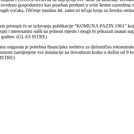
le uvedeno gospodarstvo kao poseban predmet u svim šestim razredima 
rugih voćaka, čišćenje maslina itd. zatim tri tečaja kroja za žensku oml
in pristupit će se izdavanju publikacije “KOMUNA PAZIN 1961” kojoj b
rojni i interesantni našli na jednom mjestu i mogli bi prikazati znatan
962. godine. (GLAS ISTRE)
na osigurala je potrebna financijska sredstva za djelomičnu rekonstru
punosti zamijenjene sve instalacije na dovodnom kraku u dužini od 9 km 
S ISTRE)