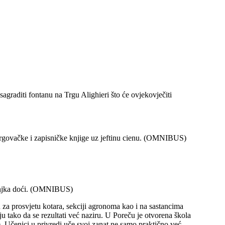
agraditi fontanu na Trgu Alighieri što će ovjekovječiti
trgovačke i zapisničke knjige uz jeftinu cienu. (OMNIBUS)
zmanjka doći. (OMNIBUS)
a prosvjetu kotara, sekciji agronoma kao i na sastancima
u tako da se rezultati već naziru. U Poreču je otvorena škola
. Učenici u privredi uče svoj zanat ne samo praktično već