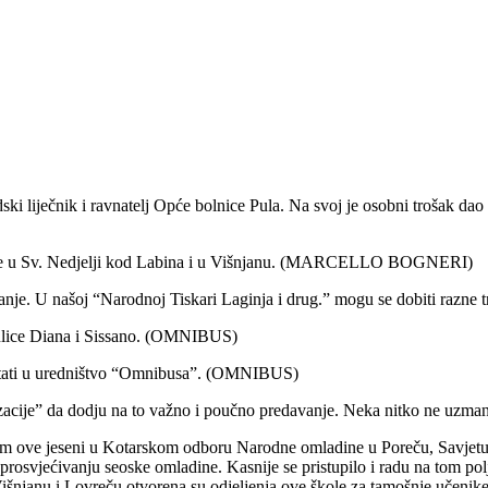
i liječnik i ravnatelj Opće bolnice Pula. Na svoj je osobni trošak dao s
rmere u Sv. Nedjelji kod Labina i u Višnjanu. (MARCELLO BOGNERI)
nje. U našoj “Narodnoj Tiskari Laginja i drug.” mogu se dobiti razne 
u ulice Diana i Sissano. (OMNIBUS)
Upitati u uredništvo “Omnibusa”. (OMNIBUS)
anizacije” da dodju na to važno i poučno predavanje. Neka nitko ne u
m ove jeseni u Kotarskom odboru Narodne omladine u Poreču, Savjetu z
rosvjećivanju seoske omladine. Kasnije se pristupilo i radu na tom polj
išnjanu i Lovreču otvorena su odjeljenja ove škole za tamošnje učenike