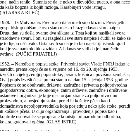
onaj način ranilo. Sumnja se da je neko u djevojčicu pucao, a ona neće
da kaže bogzna iz kojih razloga. Karabinjeri vode istragu.
(ISTARSKA RIJEČ)
1928. – Iz Mutvorana. Pred malo dana imali smo krizmu. Presvijetli
gosp. biskup obišao je ovo staro mjesto i razgledavao stare natpise.
Drugi dan su došla ovamo dva slikara iz Trsta koji su naslikali sve te
starodavne stvari. I oni su razgledali sve stare natpise i čudili se kako se
je to lijepo uščuvalo. Ustanovili su da je to bio najstariji istarski grad
koji je sve naokolo bio zazidan. A i danas se vidi da je imao četiri
tvrđave. (PUČKI PRIJATELJ)
1952. – Naredba o popisu stoke. Privredni savjet Vlade FNRJ izdao je
naredbu prema kojoj će se u vrijeme od 16. do 20. siječnja 1953.
izvršiti u cijeloj zemlji popis stoke, peradi, košnica i površina zemljišta.
Ovaj popis izvršit će se prema stanju na dan 15. siječnja 1953. godine.
Popisom će se obuhvatiti državna, zadružna i privatna poljoprivredna
gospodarstva: dobra, ekonomije, zatim državne, zadružne i društvene
ustanove i organizacije koje nisu organizirane za poljoprivrednu
proizvodnju, a posjeduju stoku, perad ili košnice pčela kao i
domaćinstva nepoljoprivrednika koja posjeduju neko grlo stoke, peradi
ili košnice pčela. U cilju organiziranja i provođenja popisa kao i
kontrole osnovat će se propisane komisije pri narodnim odborima,
kotara, gradova i općina. (GLAS ISTRE)