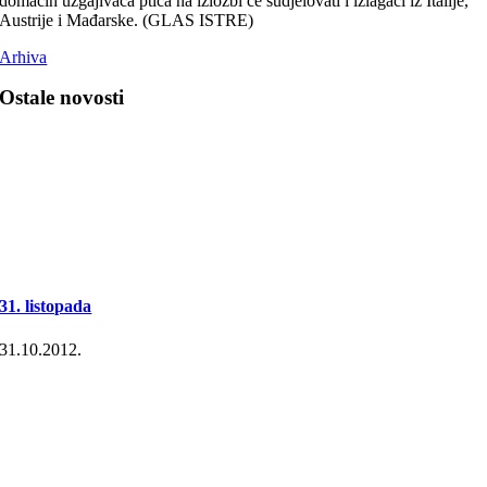
domaćih uzgajivača ptica na izložbi će sudjelovati i izlagači iz Italije,
Austrije i Mađarske. (GLAS ISTRE)
Arhiva
Ostale novosti
31. listopada
31.10.2012.