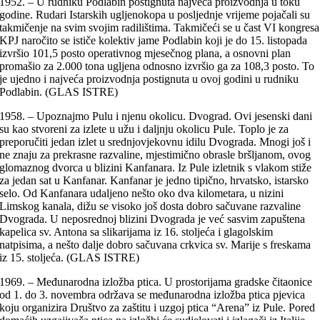
1952. – U rudniku Podlabin postignuta najveća proizvodnja u toku
godine. Rudari Istarskih ugljenokopa u posljednje vrijeme pojačali su
takmičenje na svim svojim radilištima. Takmičeći se u čast VI kongresa
KPJ naročito se ističe kolektiv jame Podlabin koji je do 15. listopada
izvršio 101,5 posto operativnog mjesečnog plana, a osnovni plan
promašio za 2.000 tona ugljena odnosno izvršio ga za 108,3 posto. To
je ujedno i najveća proizvodnja postignuta u ovoj godini u rudniku
Podlabin. (GLAS ISTRE)
1958. – Upoznajmo Pulu i njenu okolicu. Dvograd. Ovi jesenski dani
su kao stvoreni za izlete u užu i daljnju okolicu Pule. Toplo je za
preporučiti jedan izlet u srednjovjekovnu idilu Dvograda. Mnogi još i
ne znaju za prekrasne razvaline, mjestimično obrasle bršljanom, ovog
glomaznog dvorca u blizini Kanfanara. Iz Pule izletnik s vlakom stiže
za jedan sat u Kanfanar. Kanfanar je jedno tipično, hrvatsko, istarsko
selo. Od Kanfanara udaljeno nešto oko dva kilometara, u nizini
Limskog kanala, dižu se visoko još dosta dobro sačuvane razvaline
Dvograda. U neposrednoj blizini Dvograda je već sasvim zapuštena
kapelica sv. Antona sa slikarijama iz 16. stoljeća i glagolskim
natpisima, a nešto dalje dobro sačuvana crkvica sv. Marije s freskama
iz 15. stoljeća. (GLAS ISTRE)
1969. – Međunarodna izložba ptica. U prostorijama gradske čitaonice
od 1. do 3. novembra održava se međunarodna izložba ptica pjevica
koju organizira Društvo za zaštitu i uzgoj ptica “Arena” iz Pule. Pored