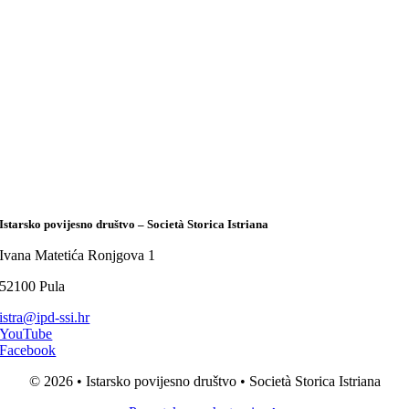
Istarsko povijesno društvo – Società Storica Istriana
Ivana Matetića Ronjgova 1
52100 Pula
istra@ipd-ssi.hr
YouTube
Facebook
© 2026 • Istarsko povijesno društvo • Società Storica Istriana