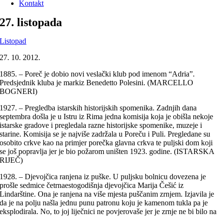
Kontakt
27. listopada
Listopad
27. 10. 2012.
1885. – Poreč je dobio novi veslački klub pod imenom “Adria”.
Predsjednik kluba je markiz Benedetto Polesini. (MARCELLO
BOGNERI)
1927. – Pregledba istarskih historijskih spomenika. Zadnjih dana
septembra došla je u Istru iz Rima jedna komisija koja je obišla nekoje
istarske gradove i pregledala razne historijske spomenike, muzeje i
starine. Komisija se je najviše zadržala u Poreču i Puli. Pregledane su
osobito crkve kao na primjer porečka glavna crkva te puljski dom koji
se još popravlja jer je bio požarom uništen 1923. godine. (ISTARSKA
RIJEČ)
1928. – Djevojčica ranjena iz puške. U puljsku bolnicu dovezena je
prošle sedmice četrnaestogodišnja djevojčica Marija Češić iz
Lindarštine. Ona je ranjena na više mjesta puščanim zrnjem. Izjavila je
da je na polju našla jednu punu patronu koju je kamenom tukla pa je
eksplodirala. No, to joj liječnici ne povjerovaše jer je zrnje ne bi bilo na