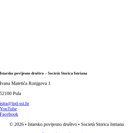
Istarsko povijesno društvo – Società Storica Istriana
Ivana Matetića Ronjgova 1
52100 Pula
istra@ipd-ssi.hr
YouTube
Facebook
© 2026 • Istarsko povijesno društvo • Società Storica Istriana