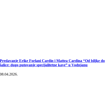
Predavanje Erike Forlani Cardin i Mattea Cardina “Od biljke do
šalice: dugo putovanje specijalitetne kave” u Vodnjanu
08.04.2026.