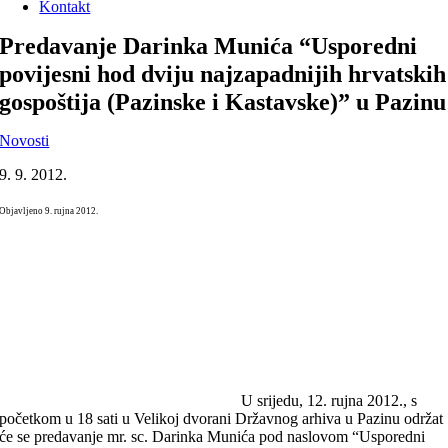
Kontakt
Predavanje Darinka Munića “Usporedni
povijesni hod dviju najzapadnijih hrvatskih
gospoštija (Pazinske i Kastavske)” u Pazinu
Novosti
9. 9. 2012.
Objavljeno 9. rujna 2012.
U srijedu, 12. rujna 2012., s
početkom u 18 sati u Velikoj dvorani Državnog arhiva u Pazinu održat
će se predavanje mr. sc. Darinka Munića pod naslovom “Usporedni