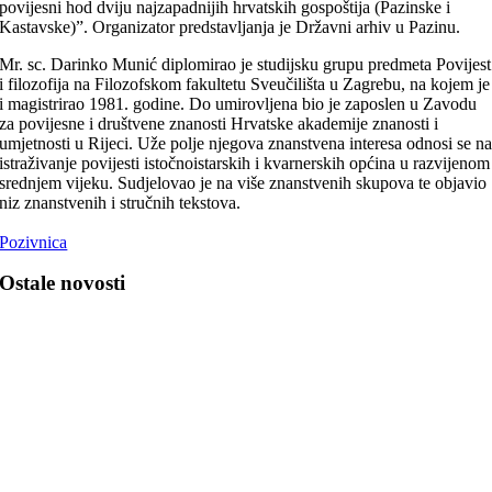
povijesni hod dviju najzapadnijih hrvatskih gospoštija (Pazinske i
Kastavske)”. Organizator predstavljanja je Državni arhiv u Pazinu.
Mr. sc. Darinko Munić diplomirao je studijsku grupu predmeta Povijest
i filozofija na Filozofskom fakultetu Sveučilišta u Zagrebu, na kojem je
i magistrirao 1981. godine. Do umirovljena bio je zaposlen u Zavodu
za povijesne i društvene znanosti Hrvatske akademije znanosti i
umjetnosti u Rijeci. Uže polje njegova znanstvena interesa odnosi se n
istraživanje povijesti istočnoistarskih i kvarnerskih općina u razvijenom
srednjem vijeku. Sudjelovao je na više znanstvenih skupova te objavio
niz znanstvenih i stručnih tekstova.
Pozivnica
Ostale novosti