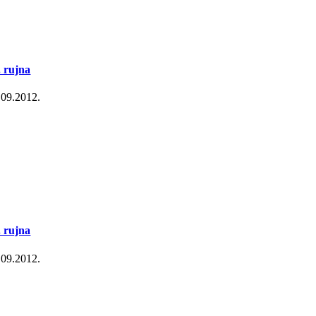
. rujna
.09.2012.
. rujna
.09.2012.