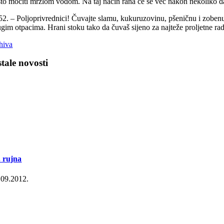
sto močiti mrzlom vodom. Na taj način rana će se već nakon nekoliko 
52. – Poljoprivrednici! Čuvajte slamu, kukuruzovinu, pšeničnu i zobenu p
ugim otpacima. Hrani stoku tako da čuvaš sijeno za najteže proljetne
hiva
tale novosti
. rujna
.09.2012.