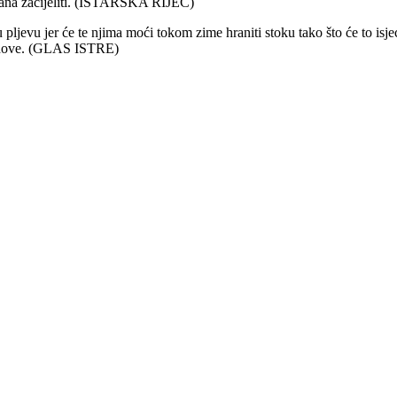
dana zacijeliti. (ISTARSKA RIJEČ)
ljevu jer će te njima moći tokom zime hraniti stoku tako što će to isjec
 radove. (GLAS ISTRE)