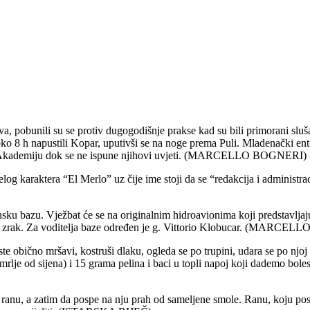
, pobunili su se protiv dugogodišnje prakse kad su bili primorani sluša
oko 8 h napustili Kopar, uputivši se na noge prema Puli. Mladenački en
iti na Akademiju dok se ne ispune njihovi uvjeti. (MARCELLO BOGNERI)
elog karaktera “El Merlo” uz čije ime stoji da se “redakcija i administr
ku bazu. Vježbat će se na originalnim hidroavionima koji predstavljaju s
ne u zrak. Za voditelja baze određen je g. Vittorio Klobucar. (MARC
ste obično mršavi, kostruši dlaku, ogleda se po trupini, udara se po njo
lje od sijena) i 15 grama pelina i baci u topli napoj koji dademo bolesn
pere ranu, a zatim da pospe na nju prah od sameljene smole. Ranu, koj