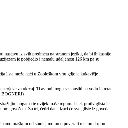
ti nastavu iz svih predmeta na stranom jeziku, da bi ih kasnije
tuzijazam je pobijedio i nemalu udaljenost 126 km pa su
acija lista može naći u Zoološkom vrtu gdje je kukavičje
trojeve za ukrcaj. Ti avioni mogu se spustiti na vodu i kretati
ELLO BOGNERI)
j stražnjim nogama te uvijek maše repom. Lijek protiv glista je
om govečetu. Za tri, četiri dana izaći će sve gliste iz goveda
u posipamo praškom od smole, moramo povezati mekom krpom i