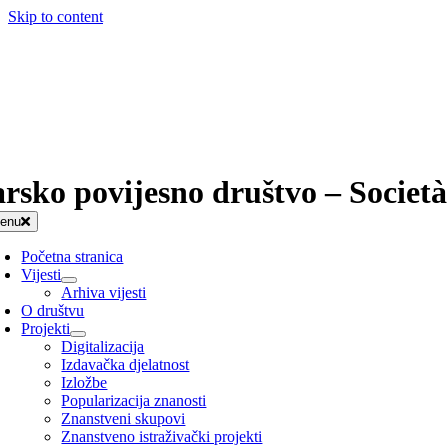
Skip to content
arsko povijesno društvo – Società
enu
Početna stranica
Vijesti
Arhiva vijesti
O društvu
Projekti
Digitalizacija
Izdavačka djelatnost
Izložbe
Popularizacija znanosti
Znanstveni skupovi
Znanstveno istraživački projekti