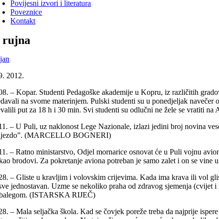
Povijesni izvori i literatura
Poveznice
Kontakt
. rujna
jan
9. 2012.
08. – Kopar. Studenti Pedagoške akademije u Kopru, iz različitih gradova
edavali na svome materinjem. Pulski studenti su u ponedjeljak navečer 
evalili put za 18 h i 30 min. Svi studenti su odlučni ne žele se vrat
11. – U Puli, uz naklonost Lege Nazionale, izlazi jedini broj novina ves
ijezdo”. (MARCELLO BOGNERI)
11. – Ratno ministarstvo, Odjel mornarice osnovat će u Puli vojnu avions
 kao brodovi. Za pokretanje aviona potreban je samo zalet i on se vi
8. – Gliste u kravljim i volovskim crijevima. Kada ima krava ili vol gli
sve jednostavan. Uzme se nekoliko praha od zdravog sjemenja (cvijet i mr
 balegom. (ISTARSKA RIJEČ)
28. – Mala seljačka škola. Kad se čovjek poreže treba da najprije is